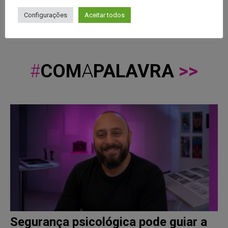
resum...
Configurações
Aceitar todos
Leia mais
#
COM
A
PALAVRA
>>
Segurança psicológica pode guiar a