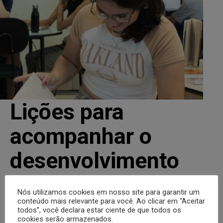
Lições para
acompanhar o
desenvolvimento
tecnológico e...
Nós utilizamos cookies em nosso site para garantir um
conteúdo mais relevante para você. Ao clicar em “Aceitar
todos”, você declara estar ciente de que todos os
A formação do profissional do futuro não se
cookies serão armazenados.