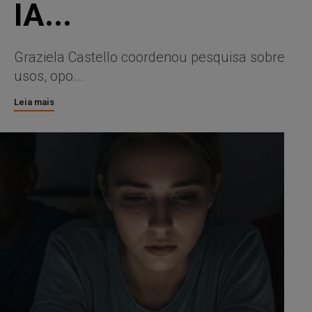
IA...
Graziela Castello coordenou pesquisa sobre
usos, opo...
Leia mais