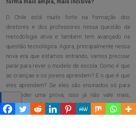
forma mais ampla, mais incisiva?
O Chile está muito forte na formação dos
diretores e dos professores nessa questão da
metodologia ativa e também tem avançado na
questão tecnológica. Agora, principalmente nessa
nova era que estamos entrando, vamos precisar
parar para rever o modelo de escola. Como é que
as crianças e os jovens aprendem? E o que é que
eles aprendem? Se eles são ensinados só para
responder uma prova, isso já não vale mais,
porque a inteligência artificial já responde tudo e
vai responder cada vez melhor. Não é mais
questão de responder certo. Nós não precisamos
mais disso.
Precisamos de pessoas autônomas,