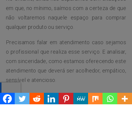
em que, no mínimo, saímos com a certeza de que
não voltaremos naquele espaço para comprar
qualquer produto ou serviço.
Precisamos falar em atendimento caso sejamos
o profissional que realiza esse serviço. E analisar,
com sinceridade, como estamos oferecendo este
atendimento que deverá ser acolhedor, empático,
sensível e atencioso.
Nos espaços escolares, somos todos
responsáveis por este ATENDIMENTO que a
família ou o aluno desejam receber, numa
demonstração genuína de afeto, compreensão e