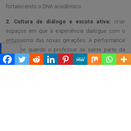
fortalecendo o DNA acadêmico.
2.
Cultura de diálogo e escuta ativa:
criar
espaços em que a experiência dialogue com o
entusiasmo das novas gerações. A performance
floresce quando o professor se sente parte da
tomada de decisão e não apenas um executor de
currículos.
3. Foco na saúde integral:
programas de
autocuidado e apoio emocional não são mais
“benefícios”, mas pilares de gestão. Uma equipe
diretiva atenta aos sinais de fadiga e que
promove um ambiente de respeito mútuo previne
crises e potencializa a criatividade em sala de