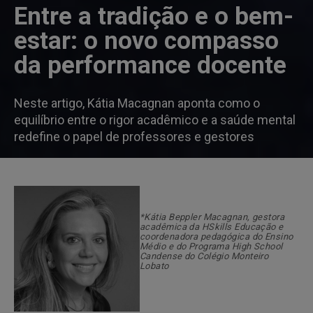
Entre a tradição e o bem-
estar: o novo compasso
da performance docente
Neste artigo, Kátia Macagnan aponta como o
equilíbrio entre o rigor acadêmico e a saúde mental
redefine o papel de professores e gestores
*Kátia Beppler Macagnan, gestora
acadêmica da HSkills Educação e
coordenadora pedagógica do Ensino
Médio e do Programa High School
Candense do Colégio Monteiro
Lobato