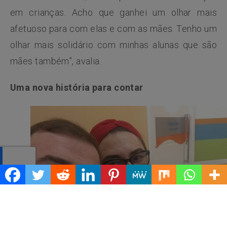
em crianças. Acho que ganhei um olhar mais
afetuoso para com elas e com as mães. Tenho um
olhar mais solidário com minhas alunas que são
mães também”, avalia.
Uma nova história para contar