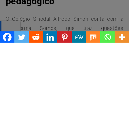
pedagógico
O Colégio Sinodal Alfredo Simon conta com a
plataforma Somos, que traz questões
dissertativas, objetivas, jogos, atividades
diversificadas e conteúdos multimídia. Também
há duas telas interativas à disposição dos
professores e terminais portáteis com
computadores, que podem ser levados até as
salas de aula.
“
Nada se pode usar em exagero. Não pode ser o
jogo pelo jogo
. Tem que fazer depois de trabalhar
o conteúdo, que a cada questão dê uma
conclusão, um relatório. Os estudantes gostam