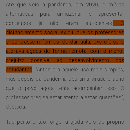
Até que veio a pandemia, em 2020, e mídias
alternativas para armazenar e apresentar
conteúdos já não eram suficientes.
O
distanciamento social exigiu que os professores
encontrassem formas de dar aula, exercícios e
até avaliações de forma remota, com o menor
prejuízo possível ao desenvolvimento dos
estudantes
. “Antes era aquele uso mais simples,
mas depois da pandemia deu uma virada e acho
que o povo agora tenta acompanhar isso. O
professor precisa estar atento a estas questões”,
destaca.
Tão perto e tão longe: a ajuda veio do próprio