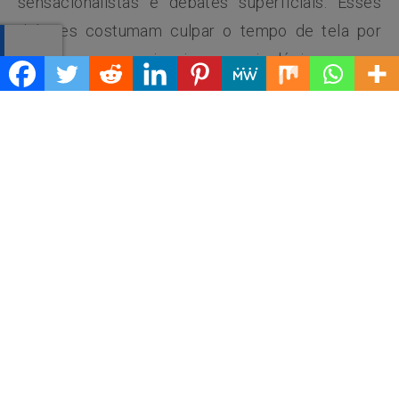
sensacionalistas e debates superficiais. Esses
debates costumam culpar o tempo de tela por
problemas emocionais e psicológicos, uma
prática que não é nova. Como sociedade,
estamos sempre procurando um “vilão” da
história, seja a madrasta da Cinderela ou a ideia
de que o ovo faz mal à saúde.
Essa visão
simplista transforma as telas em um “espantalho”
fácil de atacar, impedindo-nos de ter uma
conversa mais aprofundada, contextualizada e
baseada em fatos
.
Muitos estudos apontam os benefícios da
tecnologia para o desenvolvimento e a saúde
mental, e vários deles não conseguem comprovar