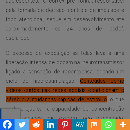
adolescentes. “O córtex pré-frontal, responsável
pela tomada de decisão, controle de impulsos e
foco atencional, segue em desenvolvimento até
aproximadamente os 24 anos de idade”,
esclarece.
O excesso de exposição às telas leva a uma
liberação intensa de dopamina, neurotransmissor
ligado à sensação de recompensa, criando um
ciclo de hiperestimulação.
Conteúdos como
vídeos curtos nas redes sociais condicionam o
cérebro a mudanças rápidas de estímulo
, o que
pode prejudicar a capacidade de concentração
em atividades que exigem foco prolongado,
como o aprendizado em sala de aula.