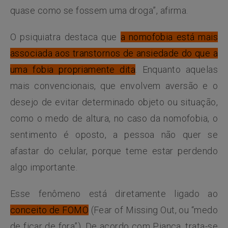
quase como se fossem uma droga”, afirma.
O psiquiatra destaca que
a nomofobia está mais
associada aos transtornos de ansiedade do que a
uma fobia propriamente dita
. Enquanto aquelas
mais convencionais, que envolvem aversão e o
desejo de evitar determinado objeto ou situação,
como o medo de altura, no caso da nomofobia, o
sentimento é oposto, a pessoa não quer se
afastar do celular, porque teme estar perdendo
algo importante.
Esse fenômeno está diretamente ligado ao
conceito de FOMO
(Fear of Missing Out, ou “medo
de ficar de fora”). De acordo com Pianca, trata-se