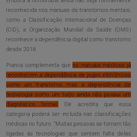
Embora a nomofobia ainda não seja formalmente
reconhecida nos manuais de transtornos mentais,
como a Classificação Internacional de Doenças
(CID), a Organização Mundial da Saúde (OMS)
reconhece a dependência digital como transtorno
desde 2018.
Pianca complementa que
os manuais médicos já
reconhecem a dependência de jogos eletrônicos
como um transtorno, mas a dependência de
tecnologia como um todo ainda não possui um
diagnóstico formal.
Ele acredita que essa
categoria poderá ser incluída nas classificações
médicas no futuro. “Muitas pessoas se tornam tão
ligadas às tecnologias que sentem falta delas