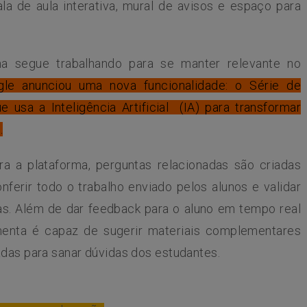
ala de aula interativa, mural de avisos e espaço para
ma segue trabalhando para se manter relevante no
le anunciou uma nova funcionalidade: o Série de
 usa a Inteligência Artificial (IA) para transformar
.
a a plataforma, perguntas relacionadas são criadas
erir todo o trabalho enviado pelos alunos e validar
tas. Além de dar feedback para o aluno em tempo real
menta é capaz de sugerir materiais complementares
adas para sanar dúvidas dos estudantes.