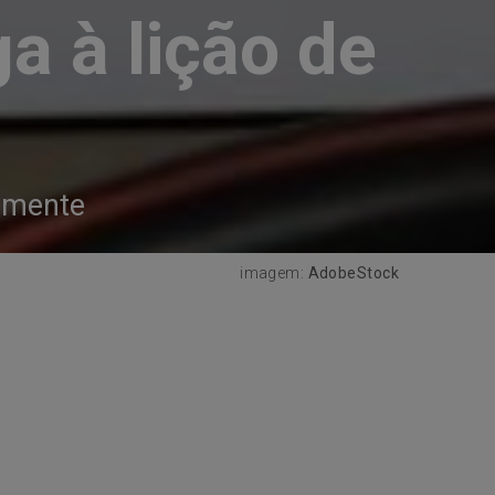
ga à lição de
amente
imagem:
AdobeStock