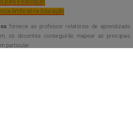
ios para a educação
ncia Artificial na Educação
ios
fornece ao professor relatórios de aprendizado
im, os docentes conseguirão mapear as principais
m particular.
sino e liberará o potencial dos alunos e estamos
com responsabilidade. Ao olharmos para o futuro da
um papel fundamental na construção de uma sala de
professores possuam o tempo de que precisam para
icou o diretor do Google for Education para a América
érie de Exercícios.