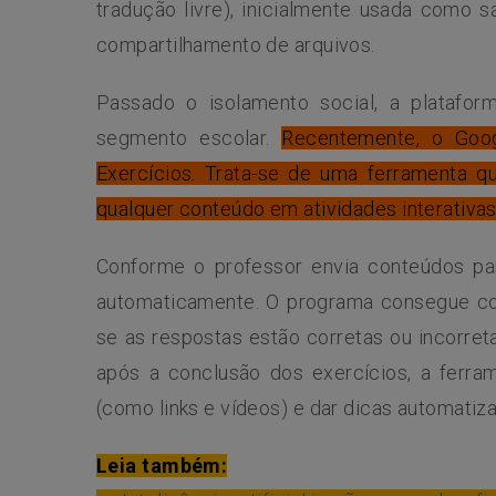
tradução livre), inicialmente usada como s
compartilhamento de arquivos.
Passado o isolamento social, a platafor
segmento escolar.
Recentemente, o Goog
Exercícios. Trata-se de uma ferramenta que
qualquer conteúdo em atividades interativas
Conforme o professor envia conteúdos par
automaticamente. O programa consegue conf
se as respostas estão corretas ou incorre
após a conclusão dos exercícios, a ferra
(como links e vídeos) e dar dicas automatiz
Leia também: