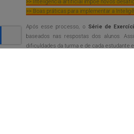
>> Inteligência artificial impõe novos desaf
>> Boas práticas para implementar a Inteligê
Após esse processo, o
Série de Exercíc
baseados nas respostas dos alunos. Ass
dificuldades da turma e de cada estudante e
“Acreditamos que a IA transformará o en
comprometidos em ajudar a desenvolvê-la 
educação, imaginamos a IA desempenhando 
aula onde o aprendizado é pessoal e os 
fazer o que fazem de melhor: ensinar”, expl
do Sul, Alessandro Leal, no lançamento do S
Alguns cuidados