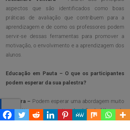
aspectos que são identificados como boas
práticas de avaliação que contribuem para a
aprendizagem e de como os professores podem
servir-se dessas ferramentas para promover a
motivação, o envolvimento e a aprendizagem dos
alunos.
Educação em Pauta – O que os participantes
podem esperar da sua palestra?
Ventura –
Podem esperar uma abordagem muito
pragmática, na perspectiva do chão de fábrica do
professor e do coordenador pedagógico que têm
no cotidiano de avaliar o desempenho dos seus