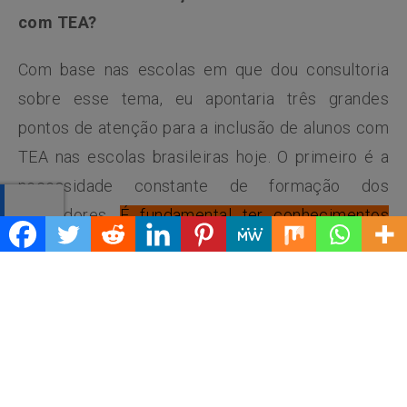
com TEA?
Com base nas escolas em que dou consultoria
sobre esse tema, eu apontaria três grandes
pontos de atenção para a inclusão de alunos com
TEA nas escolas brasileiras hoje. O primeiro é a
necessidade constante de formação dos
educadores.
É fundamental ter conhecimentos
práticos para adaptar uma atividade, como
manejar uma crise sensorial e criar uma
comunicação efetiva
. Sem isso, a inclusão tem
mais dificuldade de se tornar uma realidade
eficaz na sala de aula.