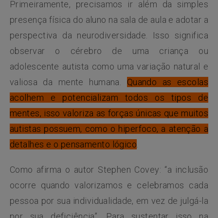
Primeiramente, precisamos ir além da simples
presença física do aluno na sala de aula e adotar a
perspectiva da neurodiversidade. Isso significa
observar o cérebro de uma criança ou
adolescente autista como uma variação natural e
valiosa da mente humana.
Quando as escolas
acolhem e potencializam todos os tipos de
mentes, isso valoriza as forças únicas que muitos
autistas possuem, como o hiperfoco, a atenção a
detalhes e o pensamento lógico
.
Como afirma o autor Stephen Covey: “a inclusão
ocorre quando valorizamos e celebramos cada
pessoa por sua individualidade, em vez de julgá-la
por sua deficiência”. Para sustentar isso na