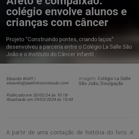
Afeto e compaixão:
colégio envolve alunos e
crianças com câncer
Projeto “Construindo pontes, criando laços”
desenvolveu a parceria entre o Colégio La Salle São
João e o Instituto do Câncer Infantil
imagem:
Colégio La Salle
Eduardo Wolff |
eduardo@padrinhoconteudo.com
São João, Divulgação
Publicado em 20/02/24 às 10:18 -
Atualizado em 29/02/2024 às 10:43
A partir de uma contação de história do livro
A