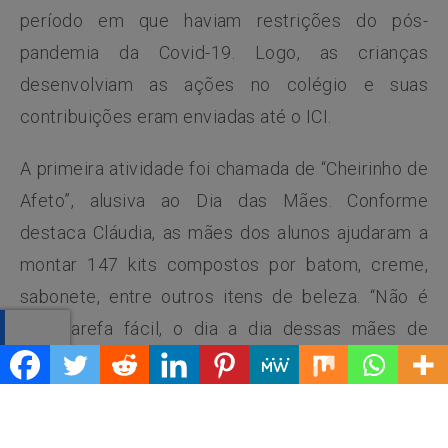
período em que haviam restrições do pós-
pandemia da Covid-19. Logo, as crianças
desenvolviam as ações no colégio e suas
contribuições eram enviadas até o ICI.
A primeira atividade foi chamada de “Cheirinho de
Afeto”, alusiva ao Dia das Mães. Conforme
destaca Cláudia, as mães dos alunos ajudaram a
montar 147 kits compostos por batom, creme,
sabonete, entre outros itens de beleza. “Não é
uma tarefa fácil, o dia a dia dessas mães de
crianças com câncer. Elas receberam dos nossos
alunos presentes com recadinhos de fé,
esperança, carinho e companheirismo. Esses