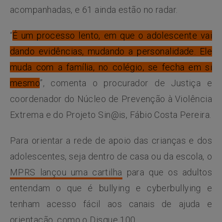
acompanhadas, e 61 ainda estão no radar.
“
É um processo lento, em que o adolescente vai
dando evidências, mudando a personalidade. Ele
muda com a família, no colégio, se fecha em si
mesmo
”, comenta o procurador de Justiça e
coordenador do Núcleo de Prevenção à Violência
Extrema e do Projeto Sin@is, Fábio Costa Pereira.
Para orientar a rede de apoio das crianças e dos
adolescentes, seja dentro de casa ou da escola, o
MPRS lançou uma cartilha
para que os adultos
entendam o que é bullying e cyberbullying e
tenham acesso fácil aos canais de ajuda e
orientação, como o Disque 100.