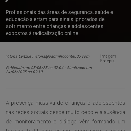
Profissionais das áreas de segurança, saúde e
educação alertam para sinais ignorados de
sofrimento entre crianças e adolescentes
expostos à radicalização online
imagem:
Vitória Leitzke | vitoria@padrinhoconteudo.com
Freepik
Publicado em 05/06/25 às 07:04 - Atualizado em
24/06/2025 às 09:10
A presença massiva de crianças e adolescentes
nas redes sociais desde muito cedo e a ausência
de monitoramento e diálogo vêm formando um
terreno fértil para crises emocionais e casos