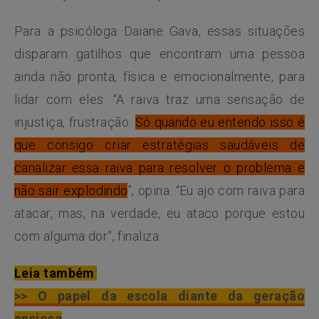
Para a psicóloga Daiane Gava, essas situações
disparam gatilhos que encontram uma pessoa
ainda não pronta, física e emocionalmente, para
lidar com eles. “A raiva traz uma sensação de
injustiça, frustração.
Só quando eu entendo isso é
que consigo criar estratégias saudáveis de
canalizar essa raiva para resolver o problema e
não sair explodindo
”, opina. “Eu ajo com raiva para
atacar, mas, na verdade, eu ataco porque estou
com alguma dor”, finaliza.
Leia também
:
>> O papel da escola diante da geração
ansiosa