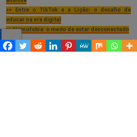
>> Entre o TikTok e a Lição: o desafio de
educar na era digital
>> Nomofobia: o medo de estar desconectado
Em
evento ocorrido
em maio deste ano, o MPRS
abordou essa radicalização derivada do bullying e
do cyberbullying e a necessidade de programas
de prevenção e de uma legislação que trate do
tema no Brasil. Com projetos como o Sin@ais, a
ideia é reunir materiais informativos e recursos
para que crianças, adolescentes e educadores
tenham fácil acesso.
Maturidade emocional em