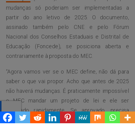
mudanças só poderiam ser implementadas a
partir do ano letivo de 2025. O documento,
assinado também pelo CNE e pelo Fórum
Nacional dos Conselhos Estaduais e Distrital de
Educação (Foncede), se posiciona aberta e
contrariamente à proposta do MEC.
“Agora vamos ver se o MEC define, não dá para
saber o que vai propor. Acho que antes de 2025
não haverá mudanças. É praticamente impossível
o MEC mandar um projeto de lei e ele ser
aprovado rapidamente. Se aprovado, precisa
ainda de muita coisa, como normatização pelo
CNE, conselhos estaduais, enfim. Até 2025 não