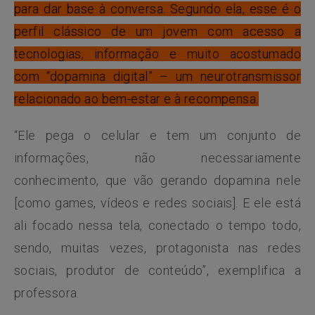
para dar base à conversa. Segundo ela, esse é o
perfil clássico de um jovem com acesso a
tecnologias, informação e muito acostumado
com “dopamina digital” – um neurotransmissor
relacionado ao bem-estar e à recompensa.
“Ele pega o celular e tem um conjunto de
informações, não necessariamente
conhecimento, que vão gerando dopamina nele
[como games, vídeos e redes sociais]. E ele está
ali focado nessa tela, conectado o tempo todo,
sendo, muitas vezes, protagonista nas redes
sociais, produtor de conteúdo”, exemplifica a
professora.