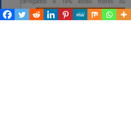
sobrecarregados e 18% estão tristes ou
deprimidos.
No ponto de vista dos estudantes, a
necessidade de apoio psicológico é a principal
questão relatada (40%), seguido por dificuldade
para controlar emoções como raiva ou frustração
(38%), despreparo para atividades escolares
(34%) e dificuldade para manter a rotina de
estudos.
“Penso que é uma geração
mais aberta para a
diversidade, tem uma
postura mais antirracista,
estão prontos a lutar para
ser quem eles são. Isso é