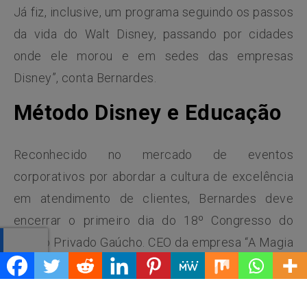
Já fiz, inclusive, um programa seguindo os passos
da vida do Walt Disney, passando por cidades
onde ele morou e em sedes das empresas
Disney”, conta Bernardes.
Método Disney e Educação
Reconhecido no mercado de eventos
corporativos por abordar a cultura de excelência
em atendimento de clientes, Bernardes deve
encerrar o primeiro dia do 18º Congresso do
Ensino Privado Gaúcho. CEO da empresa “A Magia
do Mundo dos Negócios” e da agência de
marketing “A Magia Digital”, Bernardes vai abordar