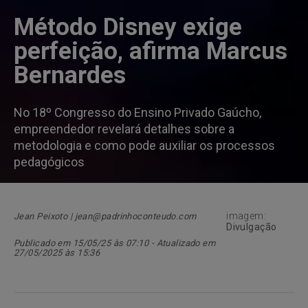
Método Disney exige
perfeição, afirma Marcus
Bernardes
No 18º Congresso do Ensino Privado Gaúcho,
empreendedor revelará detalhes sobre a
metodologia e como pode auxiliar os processos
pedagógicos
imagem:
Jean Peixoto | jean@padrinhoconteudo.com
Divulgação
Publicado em 15/05/25 às 07:10 - Atualizado em
27/05/2025 às 15:36