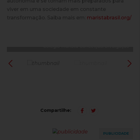
autonomia e se tornam mais preparados para
viver em uma sociedade em constante
transformação. Saiba mais em:
maristabrasil.org/
Colégio Marista Conceição/Divulgação
Colégio Marista Conceição/Divulgação
Colégio Marista Conceição/Divulgação
Compartilhe:
PUBLICIDADE