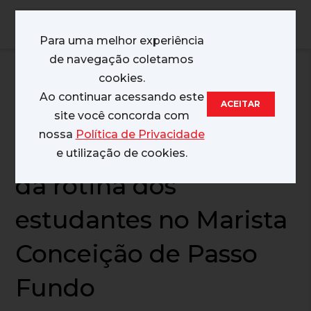
MENU
Para uma melhor experiência
de navegação coletamos
01/07/2026
cookies.
Ao continuar acessando este
ACEITAR
Aulas abertas
site você concorda com
nossa
Política de Privacidade
aproximam famílias
e utilização de cookies.
da rotina dos
estudantes no Marista
Conceição de Passo
Fundo