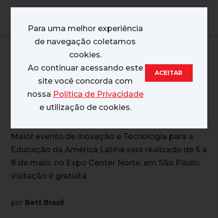
MENU
Para uma melhor experiência
de navegação coletamos
04/02/2026
cookies.
Ao continuar acessando este
ACEITAR
Inscrições abertas
site você concorda com
nossa
Política de Privacidade
para a Bett Brasil 2026
e utilização de cookies.
Maior evento de Inovação e Tecnologia para a
Educação da América Latina será realizado de 5 a
8 de maio, no Expo Center Norte, em São Paulo;
visitação é gratuita
por
Bett Brasil