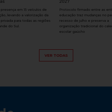
las
2027
presença em 15 veículos de
Protocolo firmado entre as en
ão, levando a valorização da
educação traz mudanças no pe
privada para todas as regiões
recesso de julho e preserva a
ande do Sul.
organização tradicional do cale
escolar gaúcho
VER TODAS