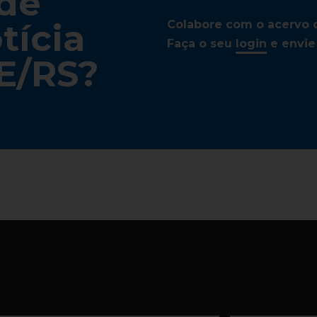
 de
tícia
Colabore com o acervo de
Faça o seu
login
e envie 
E/RS?