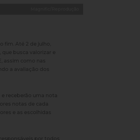
Magnific/Reprodução
fim. Até 2 de julho,
 que busca valorizar e
 E, assim como nas
endo a avaliação dos
os e receberão uma nota
lhores notas de cada
hores e as escolhidas
 responsáveis por todos