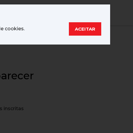
tícias
Contato
Associe-se
Entrar
de cookies.
ACEITAR
 em Gestão
Assessoria Jurídica
Prêmio Inovação
s Sindicais
SINEPE/RS
arecer
 inscritas