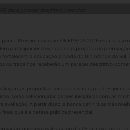
s para o Prêmio Inovação SINEPE/RS 2026 está quase no 
em participar inscrevendo seus projetos na premiação,
e fortalecem a educação privada do Rio Grande do Sul.
os os trabalhos receberão um parecer descritivo, cont
valiação, as propostas serão analisadas por três jurad
 disso, serão selecionadas as seis iniciativas com as me
 avaliação. A partir disso, a banca definirá as três mel
 fase, que é a defesa pública presencial.
emiação, que será realizada no dia 26 de novembro, os