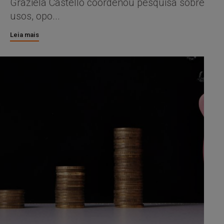
Graziela Castello coordenou pesquisa sobre
usos, opo...
Leia mais